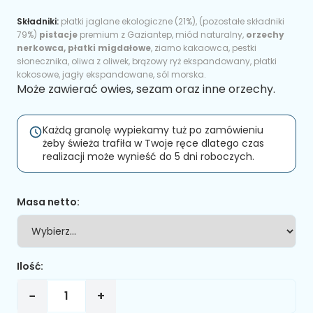
Składniki:
płatki jaglane ekologiczne (21%), (pozostałe składniki
79%)
pistacje
premium z Gaziantep, miód naturalny,
orzechy
nerkowca, płatki migdałowe
, ziarno kakaowca, pestki
słonecznika, oliwa z oliwek, brązowy ryż ekspandowany, płatki
kokosowe, jagły ekspandowane, sól morska.
Może zawierać
owies
,
sezam
oraz inne orzechy.
Każdą granolę wypiekamy tuż po zamówieniu
żeby świeża trafiła w Twoje ręce dlatego czas
realizacji może wynieść do 5 dni roboczych.
Masa netto:
Ilość:
−
+