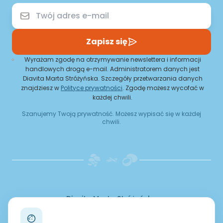
Zapisz się
Wyrażam zgodę na otrzymywanie newslettera i informacji
handlowych drogą e-mail. Administratorem danych jest
Diavita Marta Stróżyńska. Szczegóły przetwarzania danych
znajdziesz w
Polityce prywatności
. Zgodę możesz wycofać w
każdej chwili.
Szanujemy Twoją prywatność. Możesz wypisać się w każdej
chwili.
Diavita Marta Stróżyńska
ul. Słonimskiego 9/20, 50-304 Wrocław
NIP: 8542400504 | REGON: 529405782