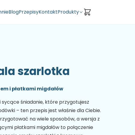
nie
Blog
Przepisy
Kontakt
Produkty
la szarlotka
nem i płatkami migdałów
i sycące śniadanie, które przygotujesz
dówki – ten przepis jest właśnie dla Ciebie.
rzygotować na wiele sposobów, a wersja z
ącymi płatkami migdałów to połączenie