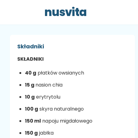
nusvita
Składniki
SKŁADNIKI
40 g
płatków owsianych
15 g
nasion chia
10 g
erytrytolu
100 g
skyra naturalnego
150 ml
napoju migdałowego
150 g
jabłka