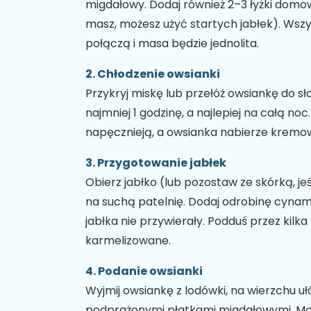
migdałowy. Dodaj również 2–3 łyżki domow
masz, możesz użyć startych jabłek). Wszys
połączą i masa będzie jednolita.
2. Chłodzenie owsianki
Przykryj miskę lub przełóż owsiankę do s
najmniej 1 godzinę, a najlepiej na całą noc
napęcznieją, a owsianka nabierze kremow
3. Przygotowanie jabłek
Obierz jabłko (lub pozostaw ze skórką, jeś
na suchą patelnię. Dodaj odrobinę cynamo
jabłka nie przywierały. Podduś przez kilka 
karmelizowane.
4. Podanie owsianki
Wyjmij owsiankę z lodówki, na wierzchu ułó
podprażonymi płatkami migdałowymi. Mo