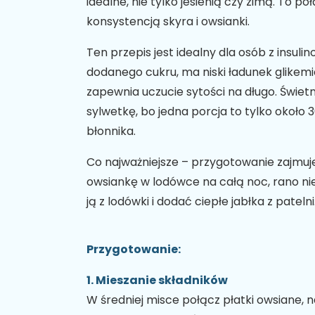
idealne, nie tylko jesienią czy zimą. To 
konsystencją skyra i owsianki.
Ten przepis jest idealny dla osób z insuli
dodanego cukru, ma niski ładunek glikemic
zapewnia uczucie sytości na długo. Świetn
sylwetkę, bo jedna porcja to tylko około 3
błonnika.
Co najważniejsze – przygotowanie zajmuje 
owsiankę w lodówce na całą noc, rano nie
ją z lodówki i dodać ciepłe jabłka z patelni
Przygotowanie:
1. Mieszanie składników
W średniej misce połącz płatki owsiane, na