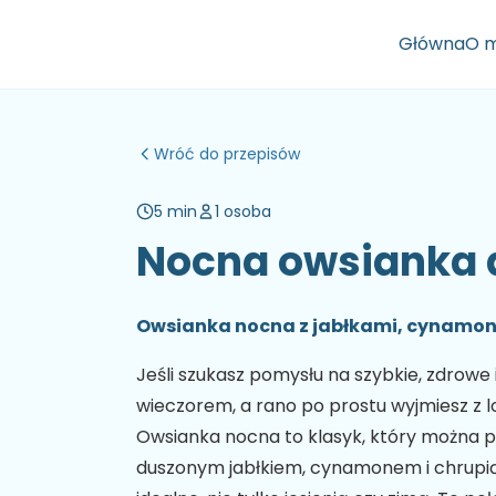
Główna
O m
Wróć do przepisów
5 min
1 osoba
Nocna owsianka a
Owsianka nocna z jabłkami, cynamo
Jeśli szukasz pomysłu na szybkie, zdrowe 
wieczorem, a rano po prostu wyjmiesz z lo
Owsianka nocna to klasyk, który można p
duszonym jabłkiem, cynamonem i chrupi