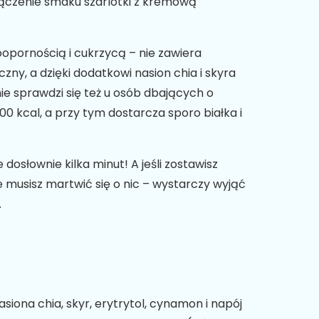
połączenie smaku szarlotki z kremową
noopornością i cukrzycą – nie zawiera
zny, a dzięki dodatkowi nasion chia i skyra
ie sprawdzi się też u osób dbających o
00 kcal, a przy tym dostarcza sporo białka i
dosłownie kilka minut! A jeśli zostawisz
 musisz martwić się o nic – wystarczy wyjąć
.
siona chia, skyr, erytrytol, cynamon i napój