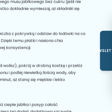
ego musu jabłkowego bez cukru (jeśli nie
tko dokładnie wymieszaj, aż składniki się
łoiczka z pokrywką i odstaw do lodówki na co
. Dzięki temu płatki i nasiona chia
ej konsystencji.
NEWSLET
li wolisz), pokrój w drobną kostkę i przełóż
nu i podlej niewielką ilością wody, aby
minut, aż staną się miękkie i lekko
ż ciepłe jabłka i posyp całość
żesz też dodać dodatkową szczyptę