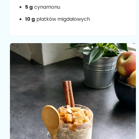
5 g
cynamonu
10 g
płatków migdałowych